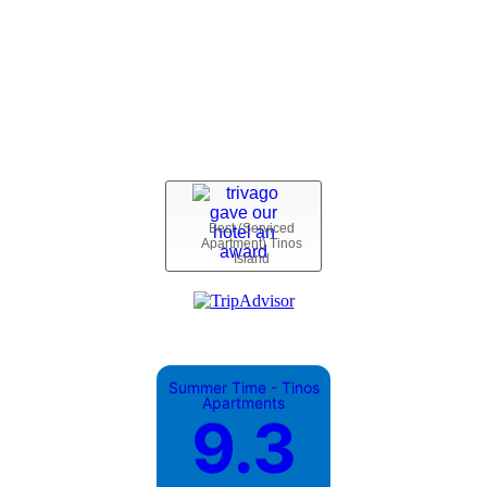
Best (Serviced
Apartment) Tinos
Island
Summer Time - Tinos
Apartments
9.3