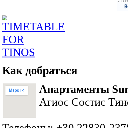
203 ε
Как добраться
Апартаменты Su
Агиос Состис Тин
Телефоны: +30 22830-237