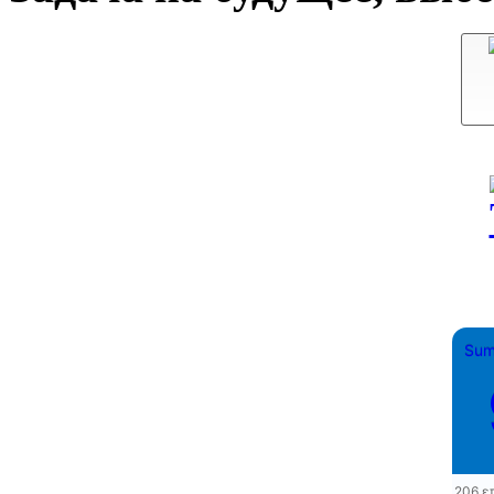
Sum
206 ε